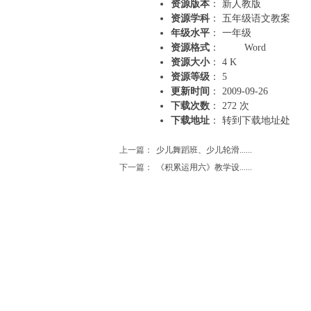
资源版本
： 新人教版
资源学科
： 五年级语文教案
年级水平
： 一年级
资源格式
：
Word
资源大小
： 4 K
资源等级
： 5
更新时间
： 2009-09-26
下载次数
： 272 次
下载地址
： 转到下载地址处
上一篇：
少儿舞蹈班、少儿轮滑......
下一篇：
《积累运用六》教学设......